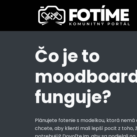
Čo je to
moodboard
funguje?
Plánujete fotenie s modelkou, ktorá nemá 
chcete, aby klienti mali lepší pocit z toho,
potrebujú? Dovoľte im, aby sa podielali na