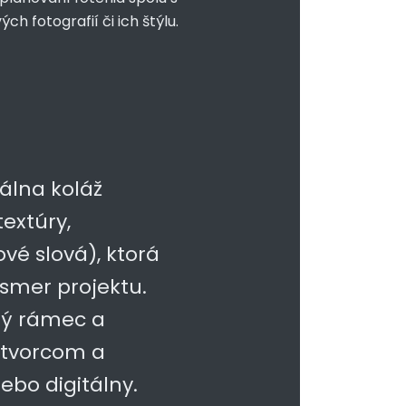
ých fotografií či ich štýlu.
álna koláž
textúry,
ové slová), ktorá
 smer projektu.
ný rámec a
 tvorcom a
ebo digitálny.