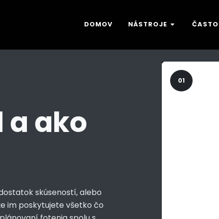
DOMOV
NÁSTROJE
ČASTO
01
 a ako
dostatok skúseností, alebo
 že im poskytujete všetko čo
 plánovaní fotenia spolu s