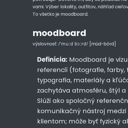
vami. Výber lokality, outfitov, náhľad cieľov
To všetko je moodboard.
moodboard
/ˈmuːd bɔːrd/
výslovnosť:
[múd-bórd]
Definícia:
Moodboard je vizu
referencií (fotografie, farby, 
typografia, materiály a kľúč
zachytáva atmosféru, štýl a
Slúži ako spoločný referenč
komunikačný nástroj medzi
klientom; môže byť fyzický al